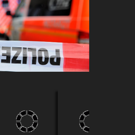
Auf der Volksbadstrasse
Spezialisten der Polizei auf
D
hatte ein LKW Fahrer nicht
dem Weg zum Immerather
auf die Durchfahrtshöhe
Dom
geachtet und so riss er sich
die Abdeckung von vorne bis
hinten ab. Die geladenen
Metallschränke verkeilten
sich am Ende des LKW unter