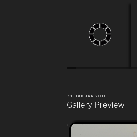
Christmas Classic 2013
VERÖFFENTLICHT
31. JANUAR 2018
AM
Gallery Preview