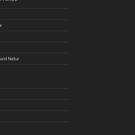
w
und Natur
Harlesiel im Oktober. Watt
Harlesiel
im