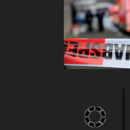
Auf der Volksbadstrasse
hatte ein LKW Fahrer nicht
auf die Durchfahrtshöhe
geachtet und so riss er sich
die Abdeckung von vorne bis
hinten ab. Die geladenen
Metallschränke verkeilten
sich am Ende des LKW unter