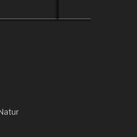
der Brücke am S Bahnhof
Lürrip und so blieb der
Lastwagen stehen.
Natur