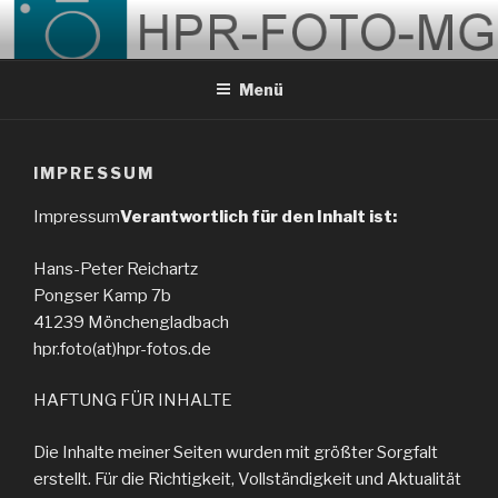
Zum
Inhalt
springen
Menü
IMPRESSUM
Impressum
Verantwortlich für den Inhalt ist:
Hans-Peter Reichartz
Pongser Kamp 7b
41239 Mönchengladbach
hpr.foto(at)hpr-fotos.de
HAFTUNG FÜR INHALTE
Die Inhalte meiner Seiten wurden mit größter Sorgfalt
erstellt. Für die Richtigkeit, Vollständigkeit und Aktualität